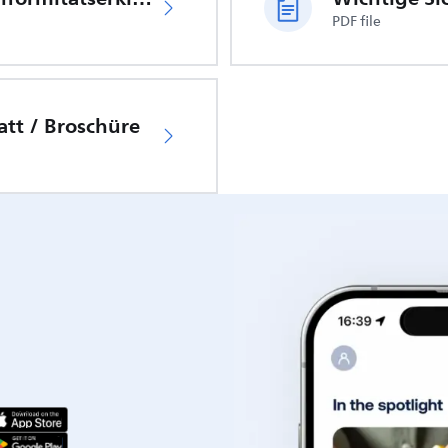
PDF file
att / Broschüre