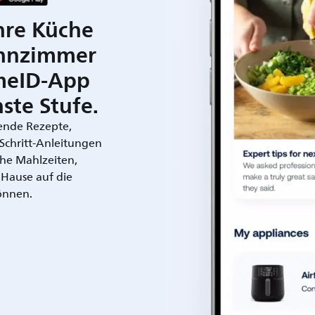
hre Küche
hnzimmer
meID-App
ste Stufe.
rende Rezepte,
r-Schritt-Anleitungen
che Mahlzeiten,
 Hause auf die
önnen.