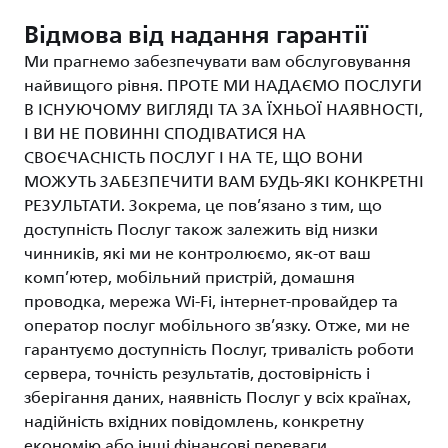
Відмова від надання гарантії
Ми прагнемо забезпечувати вам обслуговування
найвищого рівня. ПРОТЕ МИ НАДАЄМО ПОСЛУГИ
В ІСНУЮЧОМУ ВИГЛЯДІ ТА ЗА ЇХНЬОЇ НАЯВНОСТІ,
І ВИ НЕ ПОВИННІ СПОДІВАТИСЯ НА
СВОЄЧАСНІСТЬ ПОСЛУГ І НА ТЕ, ЩО ВОНИ
МОЖУТЬ ЗАБЕЗПЕЧИТИ ВАМ БУДЬ-ЯКІ КОНКРЕТНІ
РЕЗУЛЬТАТИ. Зокрема, це пов’язано з тим, що
доступність Послуг також залежить від низки
чинників, які ми не контролюємо, як-от ваш
комп’ютер, мобільний пристрій, домашня
проводка, мережа Wi-Fi, інтернет-провайдер та
оператор послуг мобільного зв’язку. Отже, ми не
гарантуємо доступність Послуг, тривалість роботи
сервера, точність результатів, достовірність і
зберігання даних, наявність Послуг у всіх країнах,
надійність вхідних повідомлень, конкретну
економію або інші фінансові переваги.