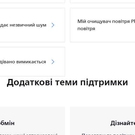
Мій очищувач повітря Ph
видає незвичний шум
повітря
одівано вимикається
Додаткові теми підтримки
обмін
Дізнайт