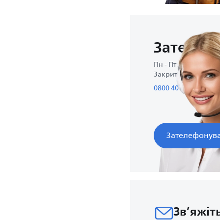
Зателеф
Пн - Пт : 9:00-17:00
Закрито на вихідни
0800 40 40 04
Зателефонува
Зв’яжіт