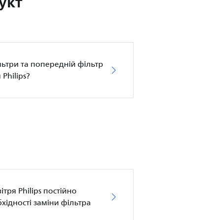
укт
ьтри та попередній фільтр
Philips?
тря Philips постійно
бхідності заміни фільтра