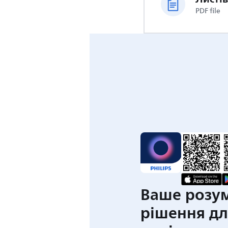
PDF file
Ваше розу
рішення дл