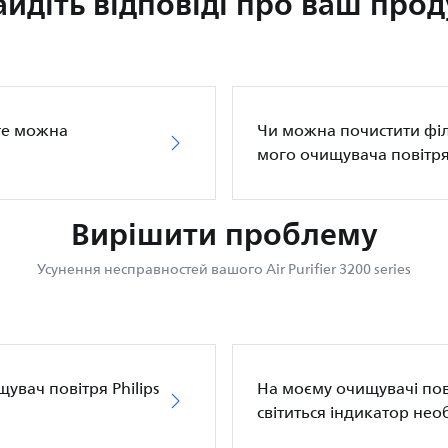
айдіть відповіді про ваш прод
are можна
Чи можна почистити філ
мого очищувача повітря 
Вирішити проблему
Усунення несправностей вашого Air Purifier 3200 series
увач повітря Philips
На моєму очищувачі пові
світиться індикатор нео