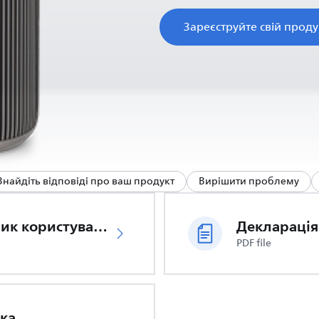
Зареєструйте свій проду
Знайдіть відповіді про ваш продукт
Вирішити проблему
Посібник користувача
PDF file
вка