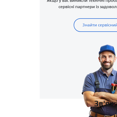
Якщо у вас виникли технічні проб
сервісні партнери із задово
Знайти сервісни
Зв'яж