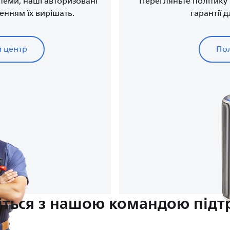
леми, наші авторизовані
Перегляньте політику г
ленням їх вирішать.
гарантії 
й центр
Пол
іться з нашою командою під