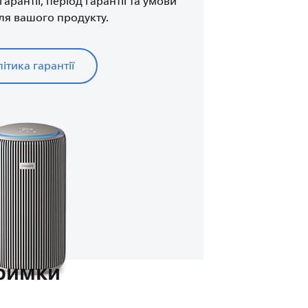
арантії, період гарантії та умови
для вашого продукту.
ітика гарантії
тримки