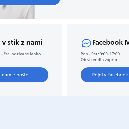
 v stik z nami
Facebook 
 – časi odziva se lahko
Pon - Pet : 9:00-17:00
Ob vikendih zaprto
te nam e-pošto
Pojdi v Faceboo