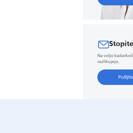
Stopite
Na voljo kadarkoli
razlikujejo.
Pošlji