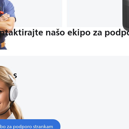
ntaktirajte našo ekipo za podp
e nas
:00
o
užbo za podporo strankam