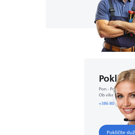
Ko
Pokličit
Pon - Pet : 9:00-17
Ob vikendih zaprt
+386 80 68 89 90
Pokličite sl