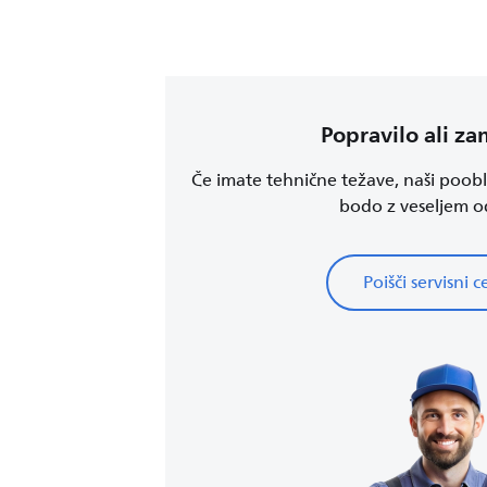
Popravilo ali z
Če imate tehnične težave, naši pooblaš
bodo z veseljem od
Poišči servisni 