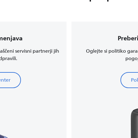
amenjava
Preberi
čeni servisni partnerji jih
Oglejte si politiko gara
pravili.
pogoj
center
Pol