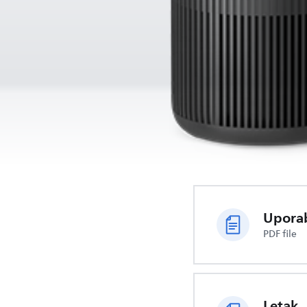
Uporab
PDF file
Letak