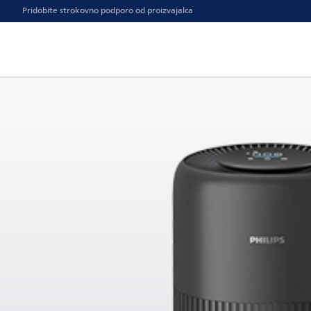
Pridobite strokovno podporo od proizvajalca