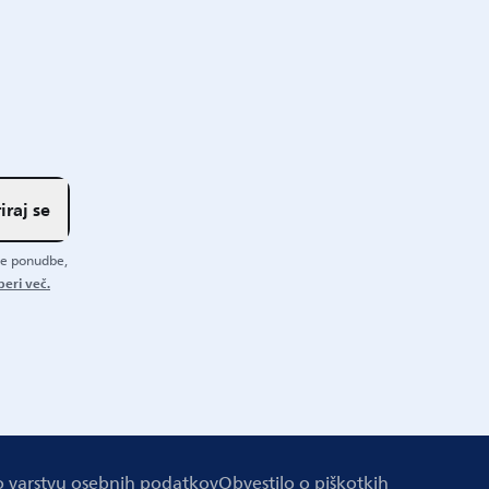
iraj se
ane ponudbe,
beri več.
o varstvu osebnih podatkov
Obvestilo o piškotkih