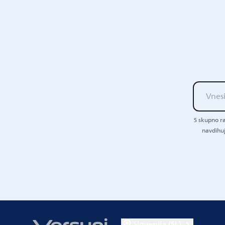
S skupno ra
navdihuj
Slovenija (SL)