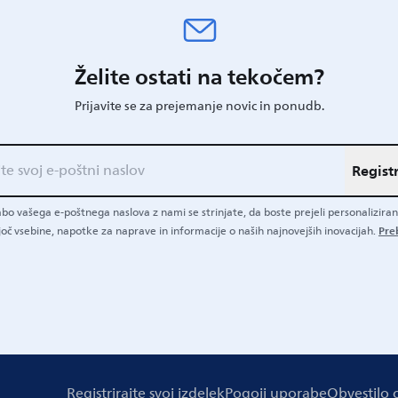
Želite ostati na tekočem?
Prijavite se za prejemanje novic in ponudb.
Registr
bo vašega e-poštnega naslova z nami se strinjate, da boste prejeli personalizir
Pre
oč vsebine, napotke za naprave in informacije o naših najnovejših inovacijah.
Registrirajte svoj izdelek
Pogoji uporabe
Obvestilo 