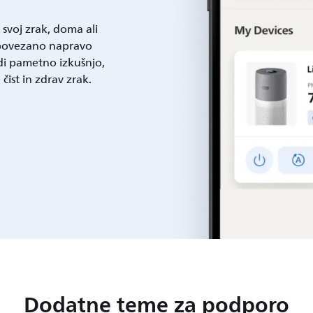
voj zrak, doma ali
 povezano napravo
udi pametno izkušnjo,
 čist in zdrav zrak.
Dodatne teme za podporo