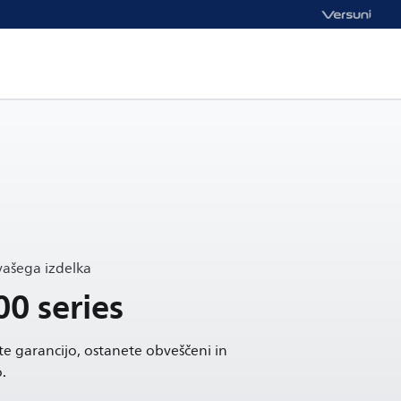
ašega izdelka
00 series
ite garancijo, ostanete obveščeni in
.