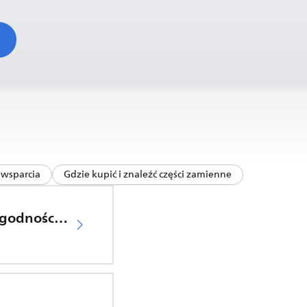
wsparcia
Gdzie kupić i znaleźć części zamienne
Deklaracja zgodności UE