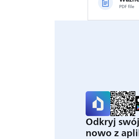
PDF file
Odkryj swó
nowo z apli