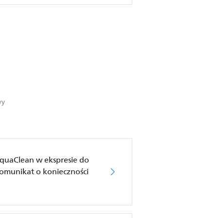
wy
AquaClean w ekspresie do
komunikat o konieczności