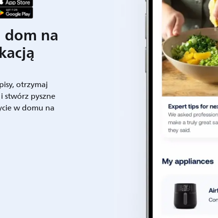
j dom na
kacją
pisy, otrzymaj
 i stwórz pyszne
życie w domu na