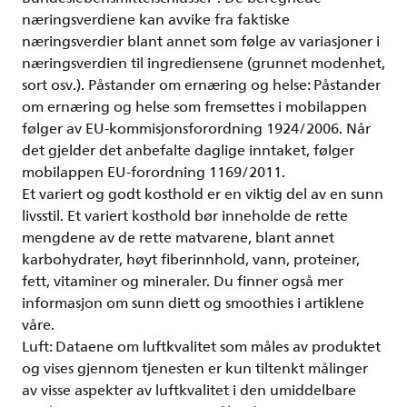
næringsverdiene kan avvike fra faktiske
næringsverdier blant annet som følge av variasjoner i
næringsverdien til ingrediensene (grunnet modenhet,
sort osv.). Påstander om ernæring og helse: Påstander
om ernæring og helse som fremsettes i mobilappen
følger av EU-kommisjonsforordning 1924/2006. Når
det gjelder det anbefalte daglige inntaket, følger
mobilappen EU-forordning 1169/2011.
Et variert og godt kosthold er en viktig del av en sunn
livsstil. Et variert kosthold bør inneholde de rette
mengdene av de rette matvarene, blant annet
karbohydrater, høyt fiberinnhold, vann, proteiner,
fett, vitaminer og mineraler. Du finner også mer
informasjon om sunn diett og smoothies i artiklene
våre.
Luft: Dataene om luftkvalitet som måles av produktet
og vises gjennom tjenesten er kun tiltenkt målinger
av visse aspekter av luftkvalitet i den umiddelbare