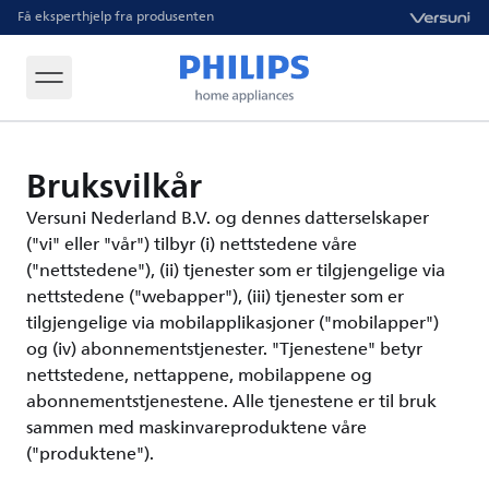
Få eksperthjelp fra produsenten
Bruksvilkår
Versuni Nederland B.V. og dennes datterselskaper
("vi" eller "vår") tilbyr (i) nettstedene våre
("nettstedene"), (ii) tjenester som er tilgjengelige via
nettstedene ("webapper"), (iii) tjenester som er
tilgjengelige via mobilapplikasjoner ("mobilapper")
og (iv) abonnementstjenester. "Tjenestene" betyr
nettstedene, nettappene, mobilappene og
abonnementstjenestene. Alle tjenestene er til bruk
sammen med maskinvareproduktene våre
("produktene").