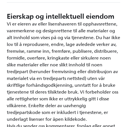
Eierskap og intellektuell eiendom
Vi er eieren av eller lisenshaveren til opphavsrettene,
varemerkene og designrettene til alle materialer og
alt innhold som vises på og via tjenestene. Du har ikke
lov til å reprodusere, endre, lage avledede verker av,
fremvise, ramme inn, fremføre, publisere, distribuere,
formidle, overføre, kringkaste eller sirkulere noen
slike materialer eller noe slikt innhold til noen
tredjepart (herunder fremvisning eller distribusjon av
materialet via en tredjeparts nettsted) uten vår
skriftlige forhåndsgodkjenning, unntatt for å bruke
tjenestene til deres tilsiktede bruk. Vi forbeholder oss
alle rettigheter som ikke er uttrykkelig gitt i disse
vilkårene. Enkelte deler av uavhengig
tredjepartskode som er inkludert i tjenestene, er
underlagt lisenser for åpen kildekode.
Hvis du sender oss kommentarer, forslag eller annet