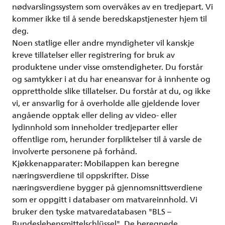
nødvarslingssystem som overvåkes av en tredjepart. Vi
kommer ikke til å sende beredskapstjenester hjem til
deg.
Noen statlige eller andre myndigheter vil kanskje
kreve tillatelser eller registrering for bruk av
produktene under visse omstendigheter. Du forstår
og samtykker i at du har eneansvar for å innhente og
opprettholde slike tillatelser. Du forstår at du, og ikke
vi, er ansvarlig for å overholde alle gjeldende lover
angående opptak eller deling av video- eller
lydinnhold som inneholder tredjeparter eller
offentlige rom, herunder forpliktelser til å varsle de
involverte personene på forhånd.
Kjøkkenapparater: Mobilappen kan beregne
næringsverdiene til oppskrifter. Disse
næringsverdiene bygger på gjennomsnittsverdiene
som er oppgitt i databaser om matvareinnhold. Vi
bruker den tyske matvaredatabasen "BLS –
Bundeslebensmittelschlüssel". De beregnede