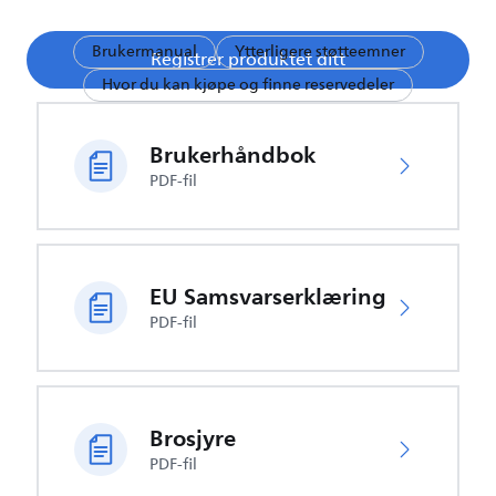
Brukermanual
Ytterligere støtteemner
Registrer produktet ditt
Hvor du kan kjøpe og finne reservedeler
Brukerhåndbok
PDF-fil
EU Samsvarserklæring
PDF-fil
Brosjyre
PDF-fil