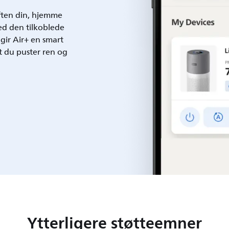
uften din, hjemme
ed den tilkoblede
 gir Air+ en smart
t du puster ren og
Ytterligere støtteemner