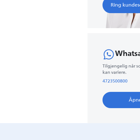
Ring kundes
Whats
Tilgjengelig når s
kan variere.
4723500800
Åpn