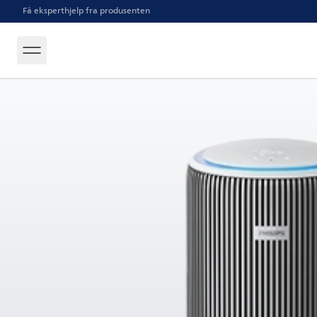
Få eksperthjelp fra produsenten