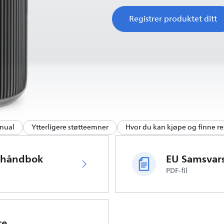
Registrer produktet ditt
nual
Ytterligere støtteemner
Hvor du kan kjøpe og finne re
rhåndbok
EU Samsvar
PDF-fil
re