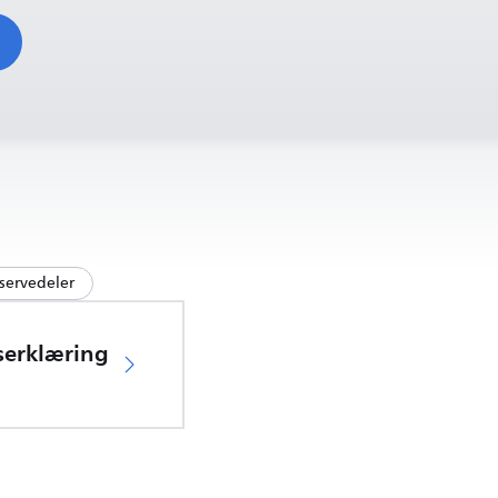
servedeler
serklæring