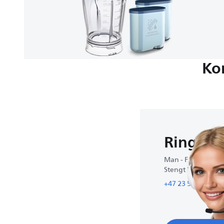
Ko
Ring oss
Man - Fre : 9:00-1
Stengt i helgene
+47 23 500 800