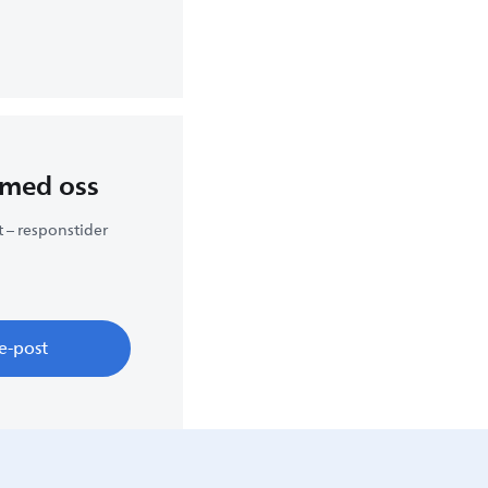
 med oss
t – responstider
e-post