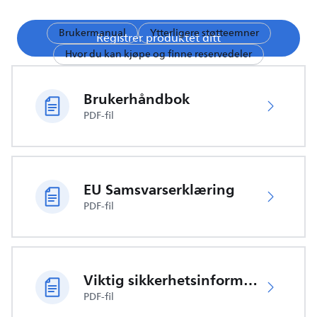
Brukermanual
Ytterligere støtteemner
Registrer produktet ditt
Hvor du kan kjøpe og finne reservedeler
Brukerhåndbok
PDF-fil
EU Samsvarserklæring
PDF-fil
Viktig sikkerhetsinformasjon
PDF-fil