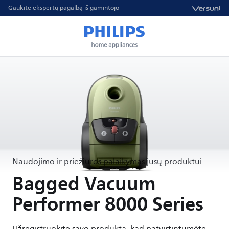
Gaukite ekspertų pagalbą iš gamintojo
Naudojimo ir priežiūros palaikymas jūsų produktui
Bagged Vacuum
Performer 8000 Series