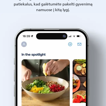
patiekalus, kad galėtumėte pakelti gyvenimą
namuose į kitą lygį.