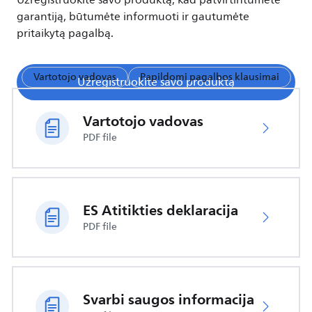
Užregistruokite savo produktą, kad patvirtintumėte
garantiją, būtumėte informuoti ir gautumėte
pritaikytą pagalbą.
Vartotojo vadovas
Papildomi pagalbos klausimai
Užregistruokite savo produktą
Vartotojo vadovas
PDF file
ES Atitikties deklaracija
PDF file
Svarbi saugos informacija