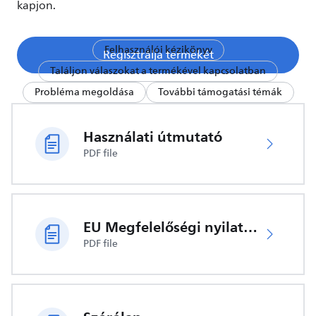
kapjon.
Felhasználói kézikönyv
Regisztrálja termékét
Találjon válaszokat a termékével kapcsolatban
Probléma megoldása
További támogatási témák
Használati útmutató
PDF file
EU Megfelelőségi nyilatkozat
PDF file