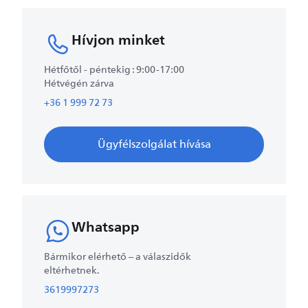
Hívjon minket
Hétfőtől - péntekig : 9:00-17:00
Hétvégén zárva
+36 1 999 72 73
Ügyfélszolgálat hívása
Whatsapp
Bármikor elérhető – a válaszidők
eltérhetnek.
3619997273