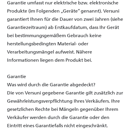
Garantie
umfasst
nur
elektrische
bzw
.
elektronische
Produkte (
im
Folgenden
„
Geräte
“
genannt
).
Versuni
garantiert
Ihnen für die Dauer von
zwei
Jahren (
siehe
Garantiezeitraum
) ab
Erstkaufdatum
,
dass
Ihr
Gerät
bei
bestimmungsgemäßem
Gebrauch
keine
herstellungsbedingten
Material-
oder
Verarbeitungsmängel
aufweist
.
Nähere
Informationen
liegen
dem
Produkt
bei
.
Garantie
Was
wird
durch
die
Garantie
abgedeckt
?
Die von
Versuni
gegebene
Garantie
gilt
zusätzlich
zur
Gewährleistungsverpflichtung
Ihres
Verkäufers
.
Ihre
gesetzlichen
Rechte
bei
Mängeln
gegenüber
Ihrem
Verkäufer
werden
durch
die
Garantie
oder
den
Eintritt
eines
Garantiefalls
nicht
eingeschränkt
.