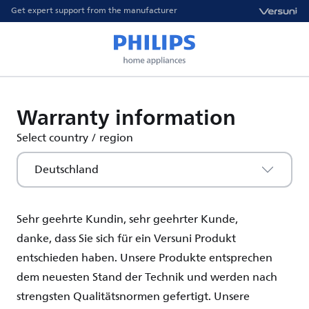
Get expert support from the manufacturer
Warranty information
Select country / region
Deutschland
Sehr geehrte Kundin, sehr geehrter Kunde,
d
anke
,
dass
Sie
sic
h
für
ein
Versuni
Produkt
entschieden
haben
.
Unsere
Produkte
entsprechen
dem
neuesten
Stand der Technik und
werden
nach
strengsten
Qualitätsnormen
gefertigt
.
Unsere