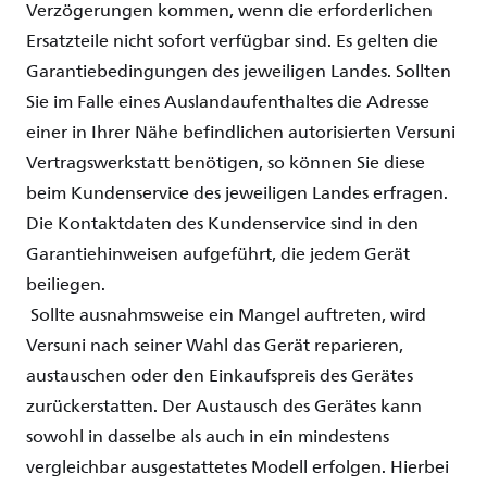
Verzögerungen
kommen
,
wenn
die
erforderlichen
Ersatzteile
nicht
sofort
verfügbar
sind
. Es
gelten
die
Garantiebedingungen
des
jeweiligen
Landes.
Sollten
Sie
im
Falle
eines
Auslandaufenthaltes
die
Adresse
einer
in
Ihrer
Nähe
befindlichen
autorisierten
Versuni
Vertragswerkstatt
benötigen
, so
können
Sie
diese
beim
Kundenservice des
jeweiligen
Landes
erfragen
.
Die
Kontaktdaten
des Kundenservice
sind
in den
Garantiehinweisen
aufgeführt
, die
jedem
Gerät
beiliegen
.
Sollte
ausnahmsweise
ein
Mangel
auftreten
,
wird
Versuni
nach
seiner Wahl das
Gerät
reparieren
,
austauschen
oder
den
Einkaufspreis
des
Gerätes
zurückerstatten
. Der
Austausch
des
Gerätes
kann
sowohl
in
dasselbe
als
auch
in
ein
mindestens
vergleichbar
ausgestattetes
Modell
erfolgen
.
Hierbei