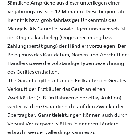
Sämtliche
Ansprüche
aus
dieser
unterliegen
einer
Verjährungsfrist
von 12
Monaten
.
Diese
beginnt
ab
Kenntnis
bzw
.
grob
fahrlässiger
Unkenntnis
des
Mangels. Als
Garantie
-
sowie
Eigentumsnachweis
ist
der
Originalkaufbeleg
(
Originalrechnung
bzw
.
Zahlungsbestätigung
) des
Händlers
vorzulegen
. Der
Beleg
muss das
Kaufdatum
, Namen und
Anschrift
des
Händlers
sowie
die
vollständige
Typenbezeichnung
des
Gerätes
enthalten
.
Die
Garantie
gilt
nur
für den
Erstkäufer
des
Gerätes
.
Verkauft
der
Erstkäufer
das
Gerät
an
einen
Zweitkäufer
(z. B.
im
Rahmen
einer
eBay-
Auktion
)
weiter
,
ist
diese
Garantie
nicht
auf den
Zweitkäufer
übertragbar
.
Garantieleistungen
können
auch
durch
Versuni
Vertragswerkstätten
in
anderen
Ländern
erbracht
werden
,
allerdings
kann
es
zu