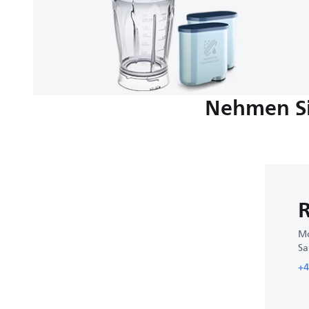
Nehmen Si
R
Mo
Sa
+4