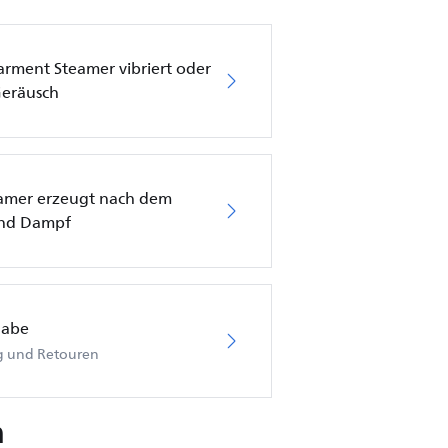
Garment Steamer vibriert oder
Geräusch
eamer erzeugt nach dem
und Dampf
gabe
ng und Retouren
n