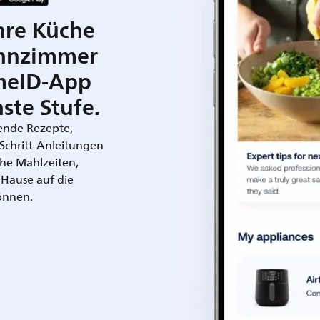
hre Küche
hnzimmer
meID-App
ste Stufe.
rende Rezepte,
r-Schritt-Anleitungen
che Mahlzeiten,
 Hause auf die
önnen.