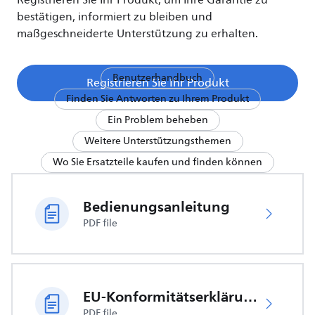
Registrieren Sie Ihr Produkt, um Ihre Garantie zu
bestätigen, informiert zu bleiben und
maßgeschneiderte Unterstützung zu erhalten.
Benutzerhandbuch
Registrieren Sie Ihr Produkt
Finden Sie Antworten zu Ihrem Produkt
Ein Problem beheben
Weitere Unterstützungsthemen
Wo Sie Ersatzteile kaufen und finden können
Bedienungsanleitung
PDF file
EU-Konformitätserklärung
PDF file