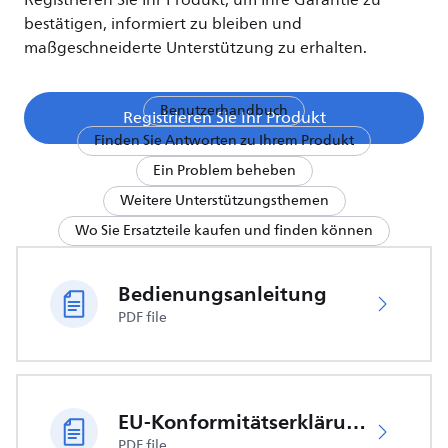
Registrieren Sie Ihr Produkt, um Ihre Garantie zu
bestätigen, informiert zu bleiben und
maßgeschneiderte Unterstützung zu erhalten.
Benutzerhandbuch
Registrieren Sie Ihr Produkt
Finden Sie Antworten zu Ihrem Produkt
Ein Problem beheben
Weitere Unterstützungsthemen
Wo Sie Ersatzteile kaufen und finden können
Bedienungsanleitung
PDF file
EU-Konformitätserklärung
PDF file