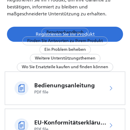
Registrieren Sie Ihr Produkt, um Ihre Garantie zu
bestätigen, informiert zu bleiben und
maßgeschneiderte Unterstützung zu erhalten.
Benutzerhandbuch
Registrieren Sie Ihr Produkt
Finden Sie Antworten zu Ihrem Produkt
Ein Problem beheben
Weitere Unterstützungsthemen
Wo Sie Ersatzteile kaufen und finden können
Bedienungsanleitung
PDF file
EU-Konformitätserklärung
PDF file