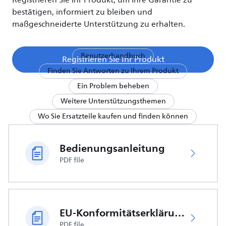
Registrieren Sie Ihr Produkt, um Ihre Garantie zu
bestätigen, informiert zu bleiben und
maßgeschneiderte Unterstützung zu erhalten.
Benutzerhandbuch
Registrieren Sie Ihr Produkt
Finden Sie Antworten zu Ihrem Produkt
Ein Problem beheben
Weitere Unterstützungsthemen
Wo Sie Ersatzteile kaufen und finden können
Bedienungsanleitung
PDF file
EU-Konformitätserklärung
PDF file