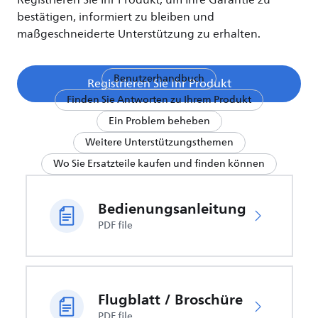
Registrieren Sie Ihr Produkt, um Ihre Garantie zu
bestätigen, informiert zu bleiben und
maßgeschneiderte Unterstützung zu erhalten.
Benutzerhandbuch
Registrieren Sie Ihr Produkt
Finden Sie Antworten zu Ihrem Produkt
Ein Problem beheben
Weitere Unterstützungsthemen
Wo Sie Ersatzteile kaufen und finden können
Bedienungsanleitung
PDF file
Flugblatt / Broschüre
PDF file