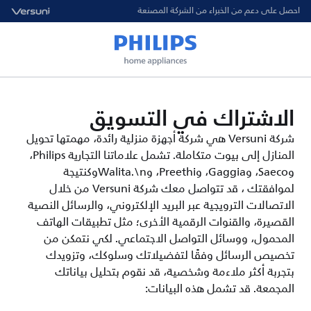
احصل على دعم من الخبراء من الشركة المصنعة
الاشتراك في التسويق
شركة Versuni هي شركة أجهزة منزلية رائدة، مهمتها تحويل
المنازل إلى بيوت متكاملة. تشمل علاماتنا التجارية Philips،
وSaeco، وGaggia، وPreethi‎، وWalita.\nوكنتيجة
لموافقتك ، قد تتواصل معك شركة Versuni من خلال
الاتصالات الترويجية عبر البريد الإلكتروني، والرسائل النصية
القصيرة، والقنوات الرقمية الأخرى؛ مثل تطبيقات الهاتف
المحمول، ووسائل التواصل الاجتماعي. لكي نتمكن من
تخصيص الرسائل وفقًا لتفضيلاتك وسلوكك، وتزويدك
بتجربة أكثر ملاءمة وشخصية، قد نقوم بتحليل بياناتك
المجمعة. قد تشمل هذه البيانات: