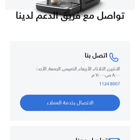
تواصل مع فريق الدعم لدينا
اتصل بنا
الاثنين, الثلاثاء, الأربعاء, الخميس, الجمعة, الأحد :
٨:٠٠ ص-٧:٠٠ م
8007 1124
الاتصال بخدمة العملاء