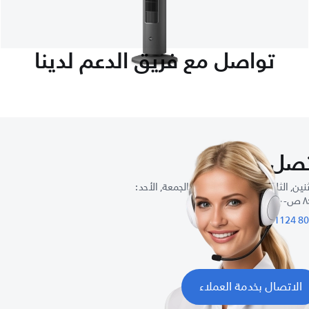
تواصل مع فريق الدعم لدينا
صل بنا
نين, الثلاثاء, الأربعاء, الخميس, الجمعة, الأحد :
٧: م
8007
الاتصال بخدمة العملاء