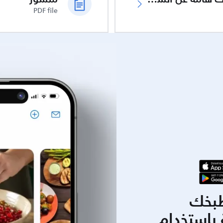
PDF file
بخك
باستخدام