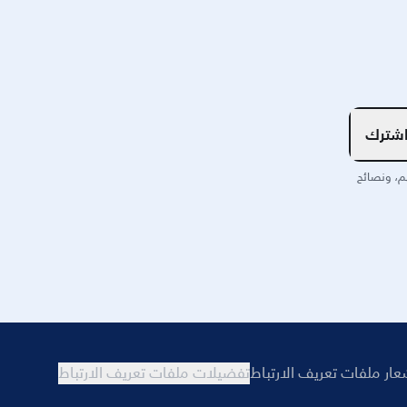
شترك
م، ونصائح
عار ملفات تعريف الارتباط
تفضيلات ملفات تعريف الارتباط