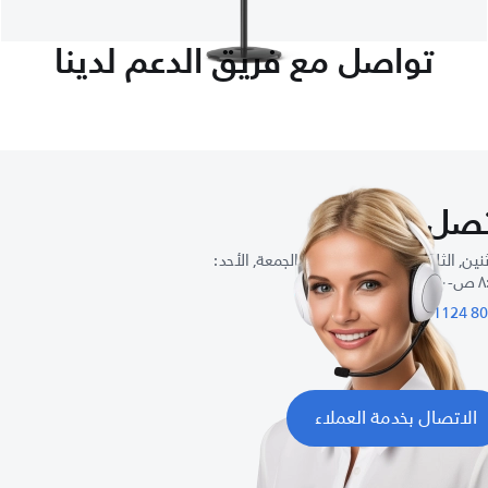
تواصل مع فريق الدعم لدينا
صل بنا
نين, الثلاثاء, الأربعاء, الخميس, الجمعة, الأحد :
٧: م
8007
الاتصال بخدمة العملاء