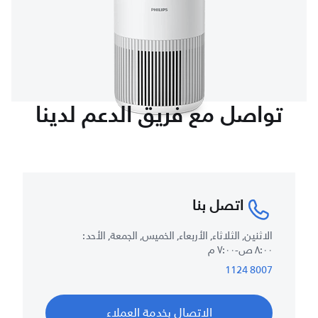
تواصل مع فريق الدعم لدينا
اتصل بنا
الاثنين, الثلاثاء, الأربعاء, الخميس, الجمعة, الأحد :
٨:٠٠ ص-٧:٠٠ م
8007 1124
الاتصال بخدمة العملاء