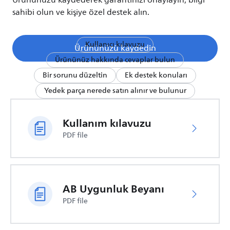
Ürününüzü kaydederek garantinizi onaylayın, bilgi
sahibi olun ve kişiye özel destek alın.
Kullanıcı kılavuzu
Ürününüzü kaydedin
Ürününüz hakkında cevaplar bulun
Bir sorunu düzeltin
Ek destek konuları
Yedek parça nerede satın alınır ve bulunur
Kullanım kılavuzu
PDF file
AB Uygunluk Beyanı
PDF file