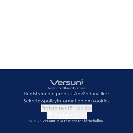
Authorized Brand Licensee
Registrera din produkt
Användarvillkor
Sekretesspolicy
Information om cookies
Preferenser för cookies
Sverige (SV)
© 2026 Versuni.
Alla rättigheter förbehållna.