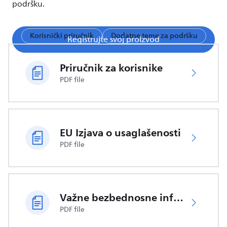
podršku.
Korisnički priručnik
Dodatne teme za podršku
Registrujte svoj proizvod
Priručnik za korisnike
PDF file
EU Izjava o usaglašenosti
PDF file
Važne bezbednosne informacije
PDF file