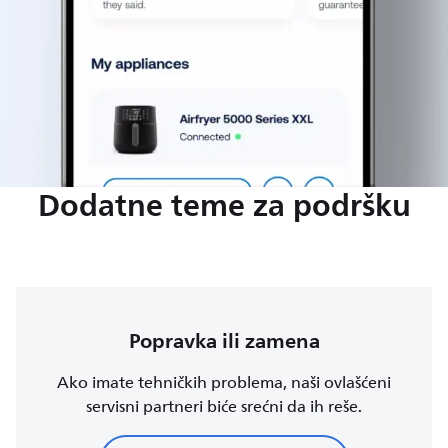
Dodatne teme za podršku
Popravka ili zamena
Ako imate tehničkih problema, naši ovlašćeni
servisni partneri biće srećni da ih reše.