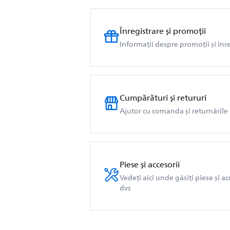
Înregistrare și promoții
Informații despre promoții și în
Cumpărături și retururi
Ajutor cu comanda și returnările
Piese și accesorii
Vedeți aici unde găsiți piese și a
dvs