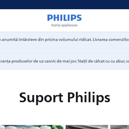
numită întârziere din pricina volumului ridicat. Livrarea comenzilor 
ranța produselor de uz casnic de mai jos: Stații de călcat cu cu abur, s
Suport Philips