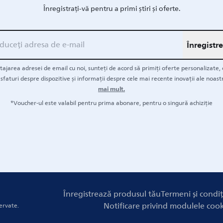
Înregistrați-vă pentru a primi știri și oferte.
Înregistr
tajarea adresei de email cu noi, sunteți de acord să primiți oferte personalizate,
 sfaturi despre dispozitive și informații despre cele mai recente inovații ale noast
mai mult.
*Voucher-ul este valabil pentru prima abonare, pentru o singură achiziție
Înregistrează produsul tău
Termeni și condiți
Notificare privind modulele coo
ervate.