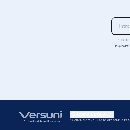
Prin par
inspirant,
România (RO)
© 2026 Versuni.
Toate drepturile rez
Authorized Brand Licensee