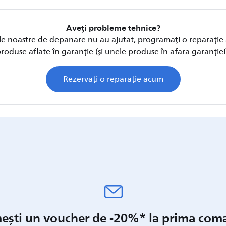
Aveți probleme tehnice?
le noastre de depanare nu au ajutat, programați o reparație
roduse aflate în garanție (și unele produse în afara garanției
Rezervați o reparație acum
ești un voucher de -20%* la prima co