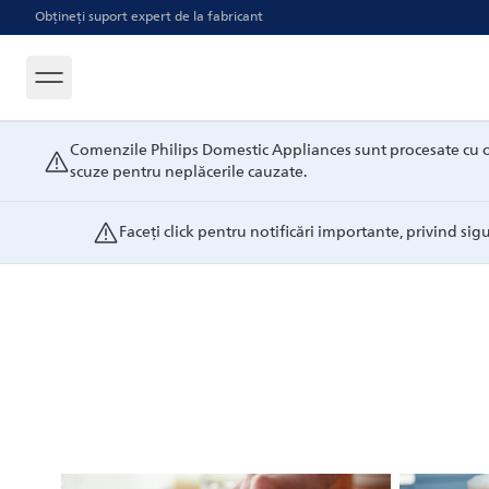
Obțineți suport expert de la fabricant
Comenzile Philips Domestic Appliances sunt procesate cu o a
scuze pentru neplăcerile cauzate.
Faceți click pentru notificări importante, privind sigu