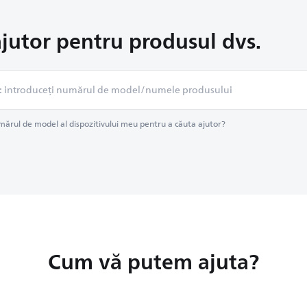
ajutor pentru produsul dvs.
ărul de model al dispozitivului meu pentru a căuta ajutor?
Cum vă putem ajuta?