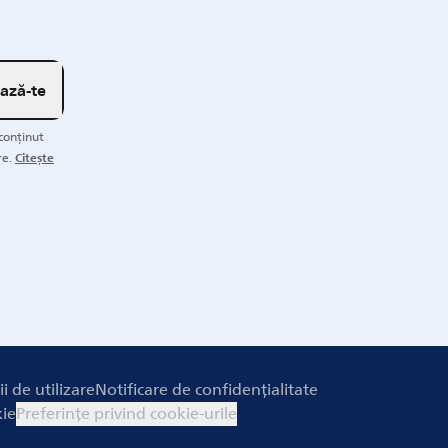
ează-te
 conținut
Citește
re.
i de utilizare
Notificare de confidențialitate
kie
Preferințe privind cookie-urile