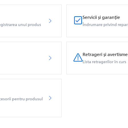
Servicii și garanție
registrarea unui produs
Îndrumare privind reparaț
Retrageri și avertism
Lista retragerilor în curs
ccesorii pentru produsul