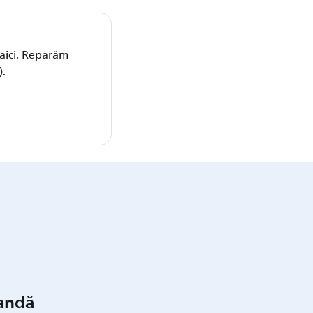
 aici. Reparăm
).
mandă