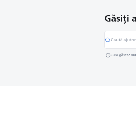
Găsiți 
Cum găsesc num