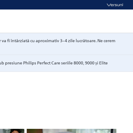
va fi întârziată cu aproximativ 3–4 zile lucrătoare. Ne cerem
ub presiune Philips Perfect Care seriile 8000, 9000 și Elite