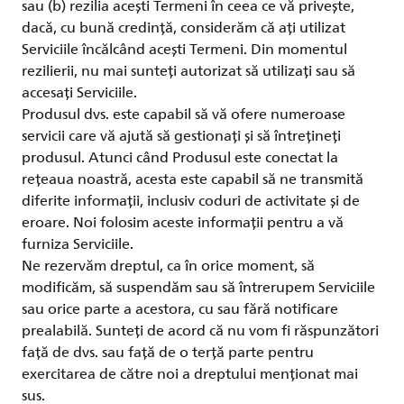
sau (b) rezilia acești Termeni în ceea ce vă privește,
dacă, cu bună credință, considerăm că ați utilizat
Serviciile încălcând acești Termeni. Din momentul
rezilierii, nu mai sunteți autorizat să utilizați sau să
accesați Serviciile.
Produsul dvs. este capabil să vă ofere numeroase
servicii care vă ajută să gestionați și să întrețineți
produsul. Atunci când Produsul este conectat la
rețeaua noastră, acesta este capabil să ne transmită
diferite informații, inclusiv coduri de activitate și de
eroare. Noi folosim aceste informații pentru a vă
furniza Serviciile.
Ne rezervăm dreptul, ca în orice moment, să
modificăm, să suspendăm sau să întrerupem Serviciile
sau orice parte a acestora, cu sau fără notificare
prealabilă. Sunteți de acord că nu vom fi răspunzători
față de dvs. sau față de o terță parte pentru
exercitarea de către noi a dreptului menționat mai
sus.