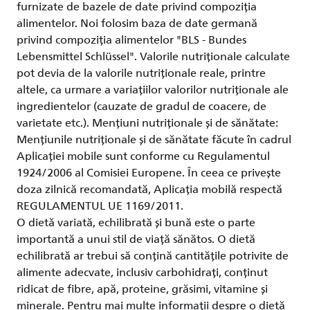
furnizate de bazele de date privind compoziția
alimentelor. Noi folosim baza de date germană
privind compoziția alimentelor "BLS - Bundes
Lebensmittel Schlüssel". Valorile nutriționale calculate
pot devia de la valorile nutriționale reale, printre
altele, ca urmare a variațiilor valorilor nutriționale ale
ingredientelor (cauzate de gradul de coacere, de
varietate etc.). Mențiuni nutriționale și de sănătate:
Mențiunile nutriționale și de sănătate făcute în cadrul
Aplicației mobile sunt conforme cu Regulamentul
1924/2006 al Comisiei Europene. În ceea ce privește
doza zilnică recomandată, Aplicația mobilă respectă
REGULAMENTUL UE 1169/2011.
O dietă variată, echilibrată și bună este o parte
importantă a unui stil de viață sănătos. O dietă
echilibrată ar trebui să conțină cantitățile potrivite de
alimente adecvate, inclusiv carbohidrați, conținut
ridicat de fibre, apă, proteine, grăsimi, vitamine și
minerale. Pentru mai multe informații despre o dietă