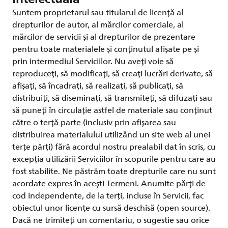
Suntem proprietarul sau titularul de licență al
drepturilor de autor, al mărcilor comerciale, al
mărcilor de servicii și al drepturilor de prezentare
pentru toate materialele și conținutul afișate pe și
prin intermediul Serviciilor. Nu aveți voie să
reproduceți, să modificați, să creați lucrări derivate, să
afișați, să încadrați, să realizați, să publicați, să
distribuiți, să diseminați, să transmiteți, să difuzați sau
să puneți în circulație astfel de materiale sau conținut
către o terță parte (inclusiv prin afișarea sau
distribuirea materialului utilizând un site web al unei
terțe părți) fără acordul nostru prealabil dat în scris, cu
excepția utilizării Serviciilor în scopurile pentru care au
fost stabilite. Ne păstrăm toate drepturile care nu sunt
acordate expres în acești Termeni. Anumite părți de
cod independente, de la terți, incluse în Servicii, fac
obiectul unor licențe cu sursă deschisă (open source).
Dacă ne trimiteți un comentariu, o sugestie sau orice