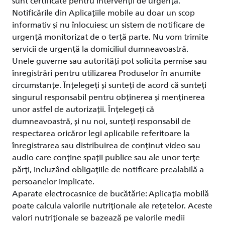
sunt certificate pentru intervenții de urgență.
Notificările din Aplicațiile mobile au doar un scop
informativ și nu înlocuiesc un sistem de notificare de
urgență monitorizat de o terță parte. Nu vom trimite
servicii de urgență la domiciliul dumneavoastră.
Unele guverne sau autorități pot solicita permise sau
înregistrări pentru utilizarea Produselor în anumite
circumstanțe. Înțelegeți și sunteți de acord că sunteți
singurul responsabil pentru obținerea și menținerea
unor astfel de autorizații. Înțelegeți că
dumneavoastră, și nu noi, sunteți responsabil de
respectarea oricăror legi aplicabile referitoare la
înregistrarea sau distribuirea de conținut video sau
audio care conține spații publice sau ale unor terțe
părți, incluzând obligațiile de notificare prealabilă a
persoanelor implicate.
Aparate electrocasnice de bucătărie: Aplicația mobilă
poate calcula valorile nutriționale ale rețetelor. Aceste
valori nutriționale se bazează pe valorile medii