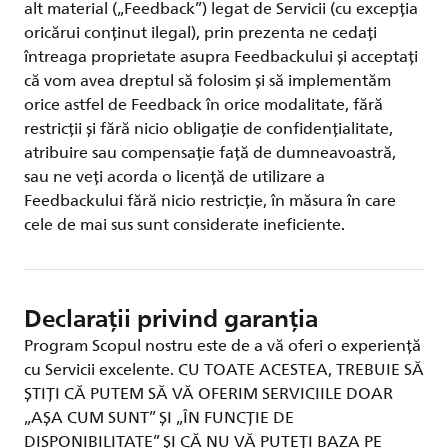
alt material („Feedback”) legat de Servicii (cu excepția
oricărui conținut ilegal), prin prezenta ne cedați
întreaga proprietate asupra Feedbackului și acceptați
că vom avea dreptul să folosim și să implementăm
orice astfel de Feedback în orice modalitate, fără
restricții și fără nicio obligație de confidențialitate,
atribuire sau compensație față de dumneavoastră,
sau ne veți acorda o licență de utilizare a
Feedbackului fără nicio restricție, în măsura în care
cele de mai sus sunt considerate ineficiente.
Declarații privind garanția
Program Scopul nostru este de a vă oferi o experiență
cu Servicii excelente. CU TOATE ACESTEA, TREBUIE SĂ
ȘTIȚI CĂ PUTEM SĂ VĂ OFERIM SERVICIILE DOAR
„AȘA CUM SUNT” ȘI „ÎN FUNCȚIE DE
DISPONIBILITATE” ȘI CĂ NU VĂ PUTEȚI BAZA PE