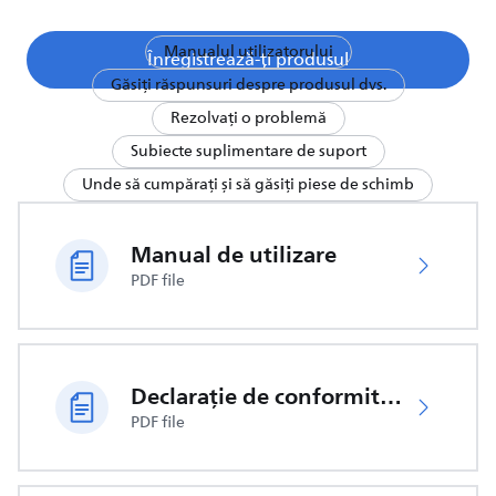
Manualul utilizatorului
Înregistrează-ți produsul
Găsiți răspunsuri despre produsul dvs.
Rezolvați o problemă
Subiecte suplimentare de suport
Unde să cumpărați și să găsiți piese de schimb
Manual de utilizare
PDF file
Declarație de conformitate UE
PDF file