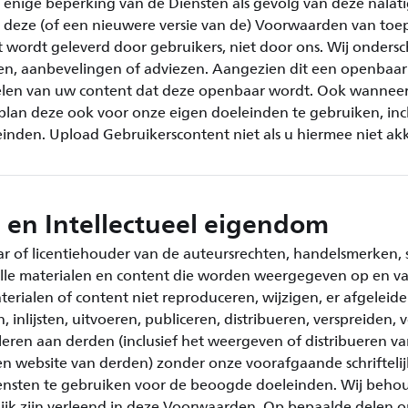
r enige beperking van de Diensten als gevolg van deze nalat
jn deze (of een nieuwere versie van de) Voorwaarden van toep
wordt geleverd door gebruikers, niet door ons. Wij ondersch
n, aanbevelingen of adviezen. Aangezien dit een openbaar
delen van uw content dat deze openbaar wordt. Ook wannee
 plan deze ook voor onze eigen doeleinden te gebruiken, inc
inden. Upload Gebruikerscontent niet als u hiermee niet ak
en Intellectueel eigendom
aar of licentiehouder van de auteursrechten, handelsmerken,
lle materialen en content die worden weergegeven op en va
terialen of content niet reproduceren, wijzigen, er afgeleid
inlijsten, uitvoeren, publiceren, distribueren, verspreiden,
leren aan derden (inclusief het weergeven of distribueren va
n website van derden) zonder onze voorafgaande schrifteli
nsten te gebruiken voor de beoogde doeleinden. Wij behou
elijk zijn verleend in deze Voorwaarden. Op bepaalde delen 