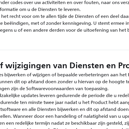
nder codes over uw activiteiten en over fouten, naar ons ver
formatie om u de Diensten te leveren.
et recht voor om te allen tijde de Diensten of een deel daa
te beëindigen, met of zonder kennisgeving. U stemt ermee in 
n jegens u of een andere derden voor de uitoefening van h
f wijzigingen van Diensten en Pr
es bijwerken of wijzigen of bepaalde verbeteringen aan het
nnen dit op afstand doen zonder u hiervan op de hoogte te
ingen zijn de Softwarevoorwaarden van toepassing.
dzakelijke updates leveren gedurende de periode die u redel
durende ten minste twee jaar nadat u het Product hebt aang
software en alle Diensten bijwerken en dit op afstand doen
tellen. Wanneer door een handeling of nalatigheid van u up
en een redelijke termijn nadat ze beschikbaar zijn gesteld, zij