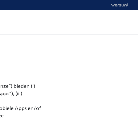
nze”) bieden (i)
ps"), (iii)
obiele Apps en/of
ze