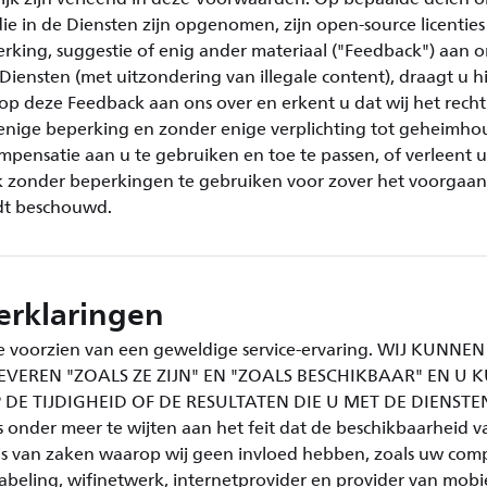
e in de Diensten zijn opgenomen, zijn open-source licenties
rking, suggestie of enig ander materiaal ("Feedback") aan o
Diensten (met uitzondering van illegale content), draagt u hie
p deze Feedback aan ons over en erkent u dat wij het rech
nige beperking en zonder enige verplichting tot geheimho
pensatie aan u te gebruiken en toe te passen, of verleent u 
 zonder beperkingen te gebruiken voor zover het voorgaan
t beschouwd.
erklaringen
te voorzien van een geweldige service-ervaring. WIJ KUNN
EVEREN "ZOALS ZE ZIJN" EN "ZOALS BESCHIKBAAR" EN U K
E TIJDIGHEID OF DE RESULTATEN DIE U MET DE DIENST
s onder meer te wijten aan het feit dat de beschikbaarheid 
is van zaken waarop wij geen invloed hebben, zoals uw com
abeling, wifinetwerk, internetprovider en provider van mobi