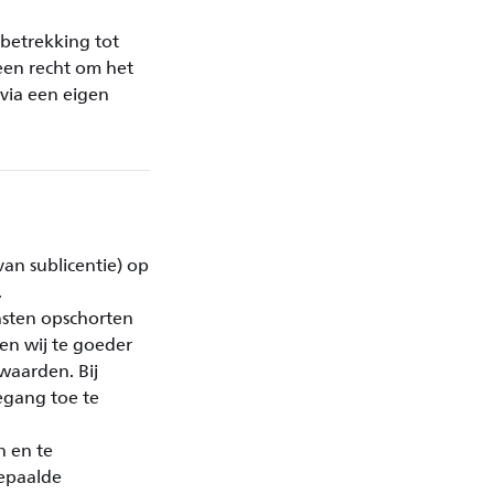
betrekking tot
een recht om het
via een eigen
van sublicentie) op
.
nsten opschorten
en wij te goeder
waarden. Bij
egang toe te
n en te
epaalde