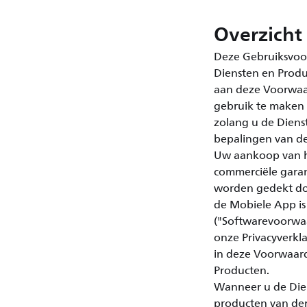
Overzicht
Deze Gebruiksvoor
Diensten en Produ
aan deze Voorwaar
gebruik te maken 
zolang u de Diens
bepalingen van d
Uw aankoop van h
commerciële garan
worden gedekt do
de Mobiele App is
("Softwarevoorwaa
onze Privacyverkla
in deze Voorwaard
Producten.
Wanneer u de Dien
producten van der