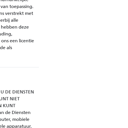
 van toepassing.
ns verstrekt met
rbij alle
t hebben deze
uding,
ons een licentie
de als
EN U DE DIENSTEN
UNT NIET
EN KUNT
van de Diensten
puter, mobiele
ele apparatuur.