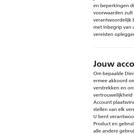
en beperkingen di
voorwaarden zult 
verantwoordelijk 
met inbegrip van 
vereisten opleggen
Jouw acc
Om bepaalde Dien
ermee akkoord om:
verstrekken en ons 
vertrouwelijkheid
Account plaatsvin
stellen van elk v
U bent verantwoor
Product en gebrui
alle andere gebru