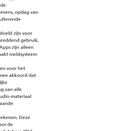
 de
gevens, opslag van
sulterende
doeld zijn voor
nsreddend gebruik.
Apps zijn alleen
aakt meldsysteem
sen voor het
rmee akkoord dat
ijke
ng van alle
udio-materiaal
gaande
rekenen. Deze
oor de