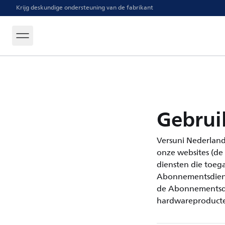
Krijg deskundige ondersteuning van de fabrikant
Gebrui
Versuni Nederland 
onze websites (de "
diensten die toega
Abonnementsdiens
de Abonnementsdie
hardwareproducte