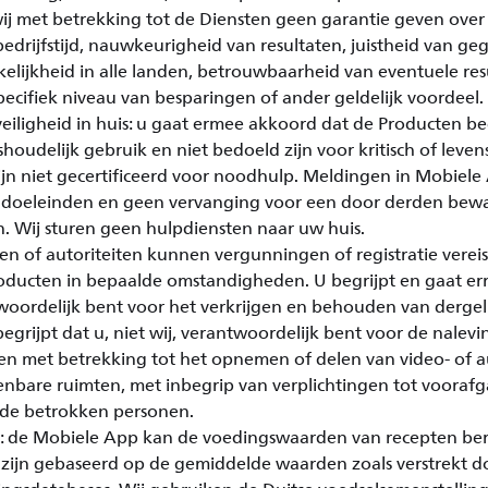
 met betrekking tot de Diensten geen garantie geven over
edrijfstijd, nauwkeurigheid van resultaten, juistheid van ge
elijkheid in alle landen, betrouwbaarheid van eventuele re
ecifiek niveau van besparingen of ander geldelijk voordeel.
eiligheid in huis: u gaat ermee akkoord dat de Producten be
shoudelijk gebruik en niet bedoeld zijn voor kritisch of leve
jn niet gecertificeerd voor noodhulp. Meldingen in Mobiele 
e doeleinden en geen vervanging voor een door derden bew
. Wij sturen geen hulpdiensten naar uw huis.
 of autoriteiten kunnen vergunningen of registratie verei
oducten in bepaalde omstandigheden. U begrijpt en gaat e
twoordelijk bent voor het verkrijgen en behouden van dergel
grijpt dat u, niet wij, verantwoordelijk bent voor de nalevi
ten met betrekking tot het opnemen of delen van video- of a
nbare ruimten, met inbegrip van verplichtingen tot vooraf
 de betrokken personen.
 de Mobiele App kan de voedingswaarden van recepten be
ijn gebaseerd op de gemiddelde waarden zoals verstrekt d