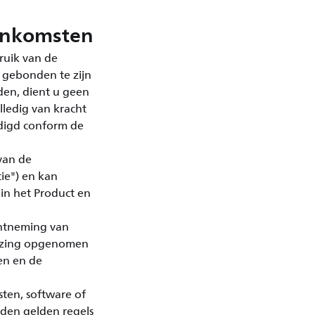
eenkomsten
ruik van de
 gebonden te zijn
en, dient u geen
ledig van kracht
ndigd conform de
van de
ie") en kan
n het Product en
chtneming van
wijzing opgenomen
en en de
ten, software of
den gelden regels