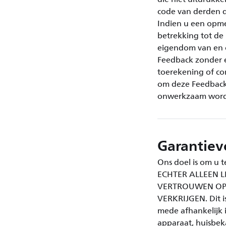
code van derden di
Indien u een opme
betrekking tot de 
eigendom van en o
Feedback zonder e
toerekening of com
om deze Feedback
onwerkzaam word
Garantiev
Ons doel is om u 
ECHTER ALLEEN L
VERTROUWEN OP D
VERKRIJGEN. Dit i
mede afhankelijk 
apparaat, huisbek