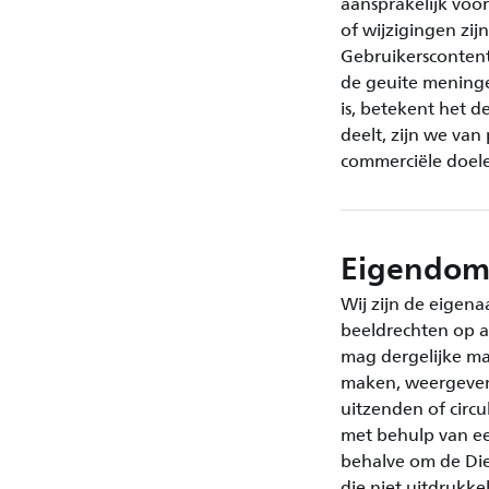
aansprakelijk voo
of wijzigingen zi
Gebruikerscontent 
de geuite meninge
is, betekent het 
deelt, zijn we van
commerciële doele
Eigendom 
Wij zijn de eigen
beeldrechten op a
mag dergelijke ma
maken, weergeven, 
uitzenden of circu
met behulp van ee
behalve om de Die
die niet uitdrukk