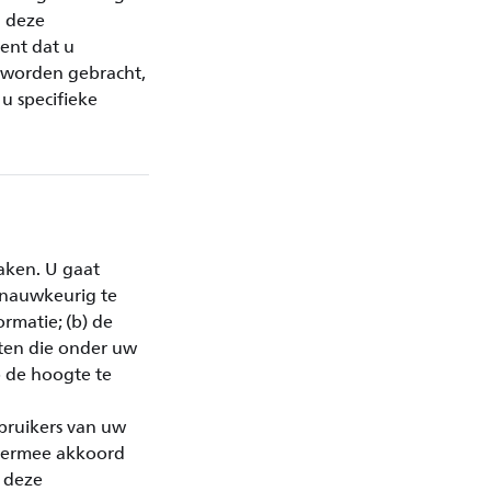
n deze
ent dat u
g worden gebracht,
u specifieke
aken. U gaat
 nauwkeurig te
ormatie; (b) de
iten die onder uw
p de hoogte te
bruikers van uw
t ermee akkoord
n deze