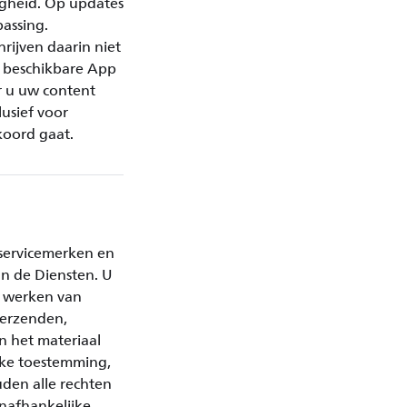
igheid. Op updates
assing.
rijven daarin niet
 beschikbare App
r u uw content
lusief voor
koord gaat.
 servicemerken en
n de Diensten. U
e werken van
 verzenden,
n het materiaal
jke toestemming,
den alle rechten
onafhankelijke