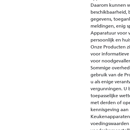
Daarom kunnen wij
beschikbaarheid, b
gegevens, toegank
meldingen, enig sp
Apparatuur voor v
persoonlijk en hui
Onze Producten zi
voor informatiev
voor noodgevallen
Sommige overheden
gebruik van de Pr
u als enige veran
vergunningen. U be
toepasselijke wet
met derden of ope
kennisgeving aan
Keukenapparaten:
voedingswaarden z