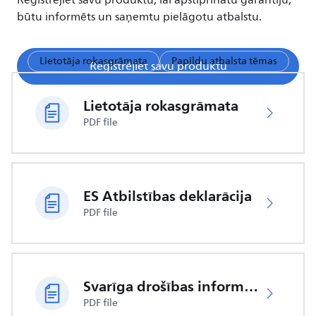
Reģistrējiet savu produktu, lai apstiprinātu garantiju,
būtu informēts un saņemtu pielāgotu atbalstu.
Lietotāja rokasgrāmata
Papildu atbalsta tēmas
Reģistrējiet savu produktu
Lietotāja rokasgrāmata
PDF file
ES Atbilstības deklarācija
PDF file
Svarīga drošības informācija
PDF file