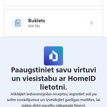
Buklets
PDF file
Paaugstiniet savu virtuvi
un viesistabu ar HomeID
lietotni.
Atklājiet iedvesmojošas receptes, iegūstiet soli pa
solim norādījumus un izveidojiet garšīgas maltītes, lai
mājas dzīvi paceltu nākamajā līmenī.