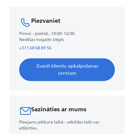
Piezvaniet​
Pirmd. - piektd.​ : 10:00-12:00
Nedēļas nogalēs slēgts
+371 68 68 89 56
Zvanīt klientu apkalpošanas
centram
Sazināties ar mums
Pieejams jebkurā laikā – atbildes laiki var
atšķirties.