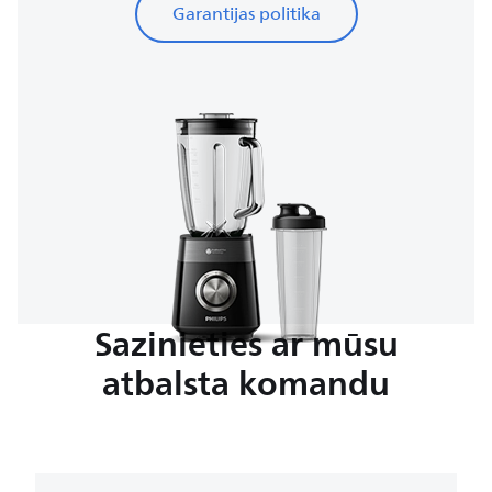
Garantijas politika
Sazinieties ar mūsu
atbalsta komandu