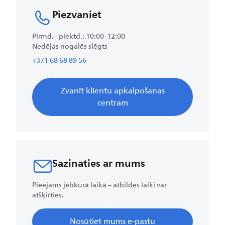
Piezvaniet​
Pirmd. - piektd.​ : 10:00-12:00
Nedēļas nogalēs slēgts
+371 68 68 89 56
Zvanīt klientu apkalpošanas
centram
Sazināties ar mums
Pieejams jebkurā laikā – atbildes laiki var
atšķirties.
Nosūtiet mums e-pastu