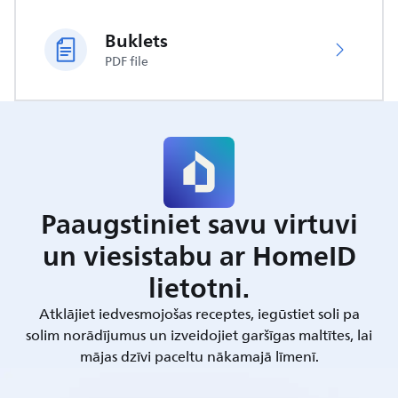
Buklets
PDF file
Paaugstiniet savu virtuvi
un viesistabu ar HomeID
lietotni.
Atklājiet iedvesmojošas receptes, iegūstiet soli pa
solim norādījumus un izveidojiet garšīgas maltītes, lai
mājas dzīvi paceltu nākamajā līmenī.