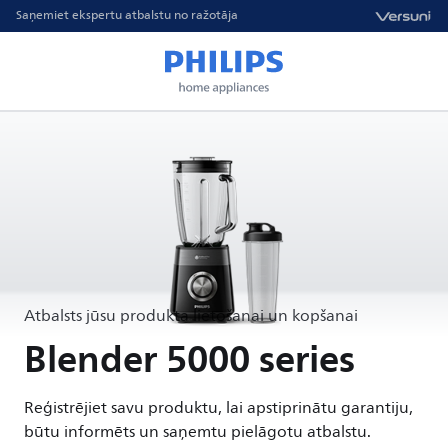
Saņemiet ekspertu atbalstu no ražotāja
Atbalsts jūsu produkta lietošanai un kopšanai
Blender 5000 series
Reģistrējiet savu produktu, lai apstiprinātu garantiju,
būtu informēts un saņemtu pielāgotu atbalstu.