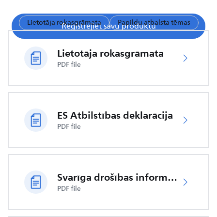
Lietotāja rokasgrāmata
Papildu atbalsta tēmas
Reģistrējiet savu produktu
Lietotāja rokasgrāmata
PDF file
ES Atbilstības deklarācija
PDF file
Svarīga drošības informācija
PDF file