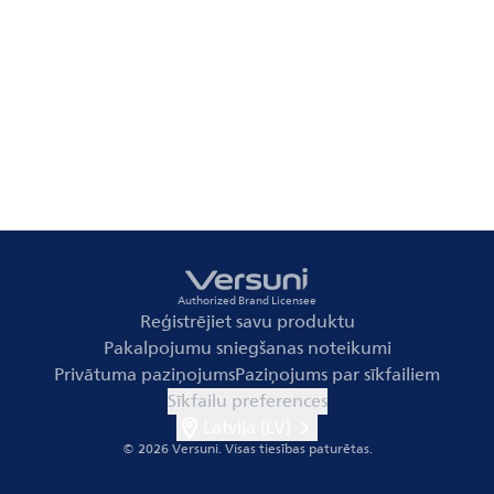
Authorized Brand Licensee
Reģistrējiet savu produktu
Pakalpojumu sniegšanas noteikumi
Privātuma paziņojums
Paziņojums par sīkfailiem
Sīkfailu preferences
Latvija (LV)
© 2026 Versuni.
Visas tiesības paturētas.