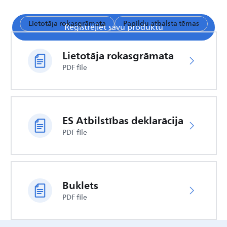
Lietotāja rokasgrāmata
Papildu atbalsta tēmas
Reģistrējiet savu produktu
Lietotāja rokasgrāmata
PDF file
ES Atbilstības deklarācija
PDF file
Buklets
PDF file