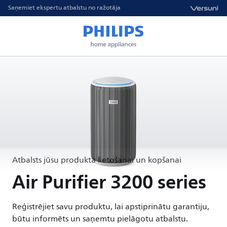
Saņemiet ekspertu atbalstu no ražotāja
Atbalsts jūsu produkta lietošanai un kopšanai
Air Purifier 3200 series
Reģistrējiet savu produktu, lai apstiprinātu garantiju,
būtu informēts un saņemtu pielāgotu atbalstu.