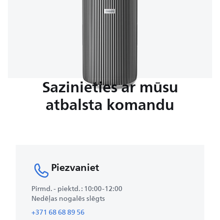
Sazinieties ar mūsu
atbalsta komandu
Piezvaniet​
Pirmd. - piektd.​ : 10:00-12:00
Nedēļas nogalēs slēgts
+371 68 68 89 56