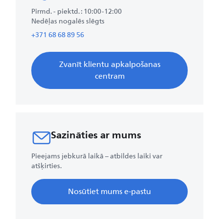
Pirmd. - piektd.​ : 10:00-12:00
Nedēļas nogalēs slēgts
+371 68 68 89 56
Zvanīt klientu apkalpošanas
centram
Sazināties ar mums
Pieejams jebkurā laikā – atbildes laiki var
atšķirties.
Nosūtiet mums e-pastu