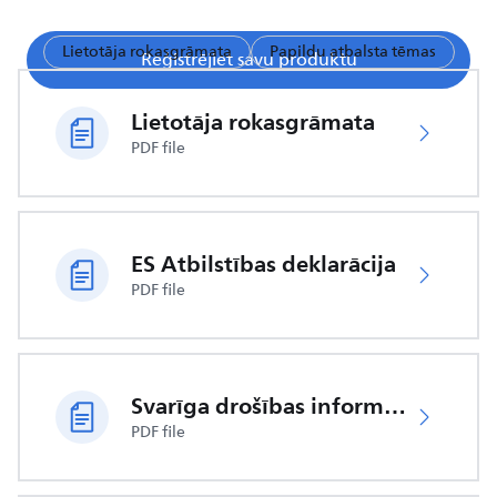
Lietotāja rokasgrāmata
Papildu atbalsta tēmas
Reģistrējiet savu produktu
Lietotāja rokasgrāmata
PDF file
ES Atbilstības deklarācija
PDF file
Svarīga drošības informācija
PDF file