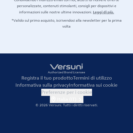
Condividendo l'indirizzo email con noi, accetti di ricevere offerte
personalizzate, contenuti stimolanti, consigli per dispositivi e
Leggi di più.
informazioni sulle nostre ultime innovazioni.
*Valido sul primo acquisto, iscrivendosi alla newsletter per la prima
volta
Authorized Brand Licensee
Registra il tuo prodotto
Termini di utilizzo
Informativa sulla privacy
Informativa sui cookie
Preferenze per i cookie
Italia (IT)
© 2026 Versuni.
Tutti i diritti riservati.