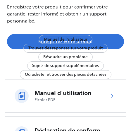
Enregistrez votre produit pour confirmer votre
garantie, rester informé et obtenir un support
personnalisé.
Manuel de l'utilisateur
Enregistrez votre produit
Trouvez des réponses sur votre produit
Résoudre un problème
Sujets de support supplémentaires
Où acheter et trouver des pièces détachées
Manuel d'utilisation
Fichier PDF
Déclaration de conformité UE