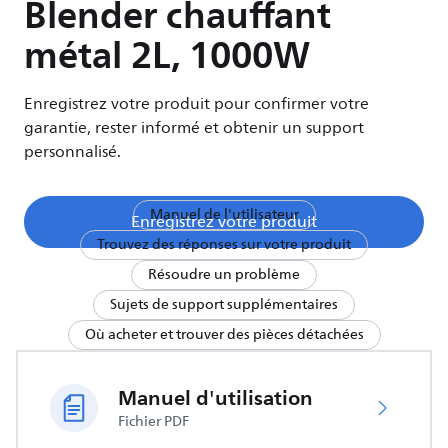
Blender chauffant
métal 2L, 1000W
Enregistrez votre produit pour confirmer votre
garantie, rester informé et obtenir un support
personnalisé.
Manuel de l'utilisateur
Enregistrez votre produit
Trouvez des réponses sur votre produit
Résoudre un problème
Sujets de support supplémentaires
Où acheter et trouver des pièces détachées
Manuel d'utilisation
Fichier PDF