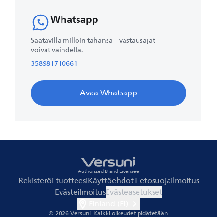
Whatsapp
Saatavilla milloin tahansa – vastausajat
voivat vaihdella.
358981710661
Avaa Whatsapp
Authorized Brand Licensee
Rekisteröi tuotteesi
Käyttöehdot
Tietosuojailmoitus
Evästeilmoitus
Evästeasetukset
Finland (FI)
© 2026 Versuni.
Kaikki oikeudet pidätetään.