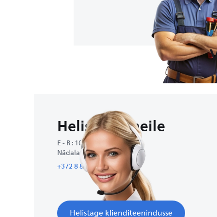
Helistage meile
E - R : 10:00-12:00
Nädalavahetustel suletud
+372 8 80 44 85
Helistage klienditeenindusse