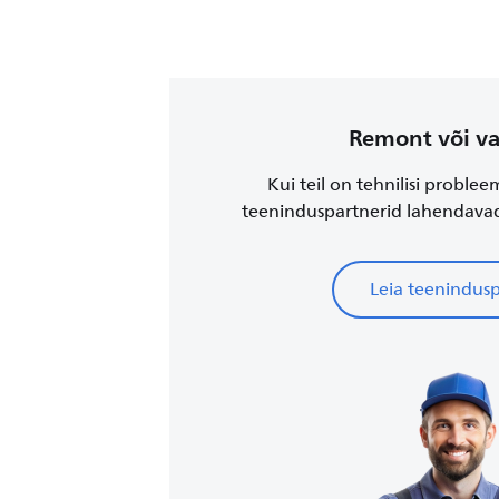
Remont või v
Kui teil on tehnilisi problee
teeninduspartnerid lahendava
Leia teenindus