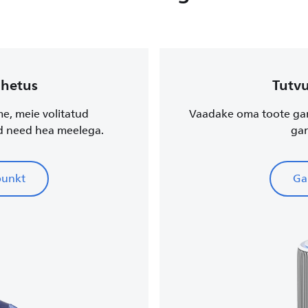
ahetus
Tutvu
me, meie volitatud
Vaadake oma toote garan
d need hea meelega.
gar
punkt
Gar