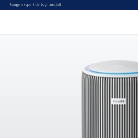
Saage ekspertide tugi tootjalt