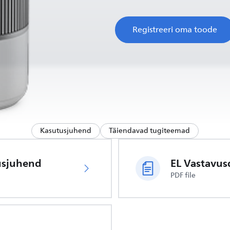
Registreeri oma toode
Kasutusjuhend
Täiendavad tugiteemad
usjuhend
PDF file