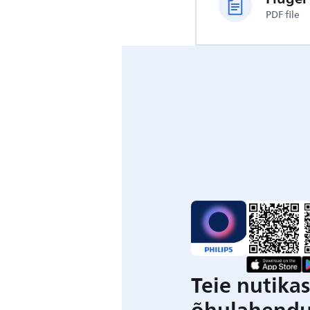
PDF file
Teie nutika