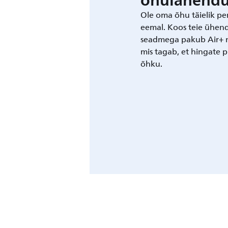
õhulahendu
Ole oma õhu täielik pe
eemal. Koos teie ühend
seadmega pakub Air+ n
mis tagab, et hingate pu
õhku.