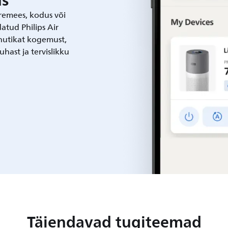
s
remees, kodus või
atud Philips Air
utikat kogemust,
hast ja tervislikku
Täiendavad tugiteemad