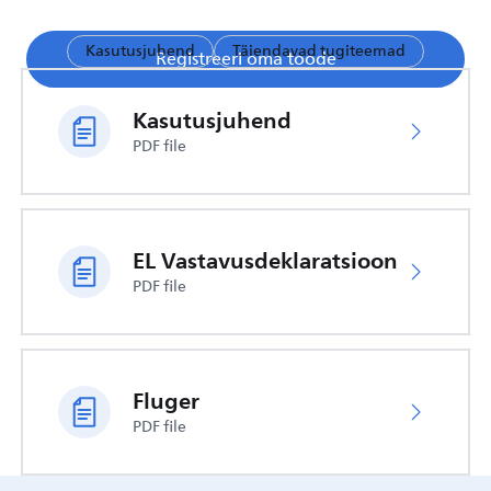
Kasutusjuhend
Täiendavad tugiteemad
Registreeri oma toode
Kasutusjuhend
PDF file
EL Vastavusdeklaratsioon
PDF file
Fluger
PDF file