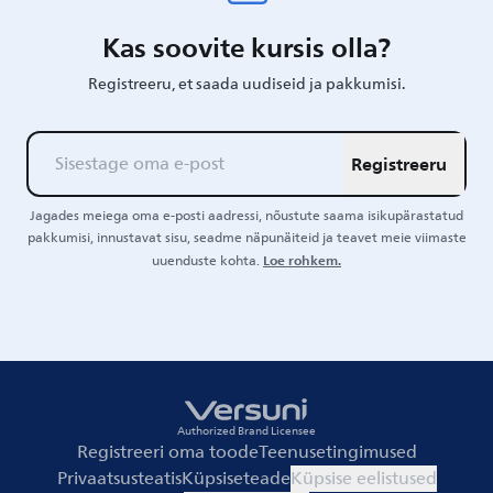
Kas soovite kursis olla?
Registreeru, et saada uudiseid ja pakkumisi.
Registreeru
Jagades meiega oma e-posti aadressi, nõustute saama isikupärastatud
pakkumisi, innustavat sisu, seadme näpunäiteid ja teavet meie viimaste
Loe rohkem.
uuenduste kohta.
Authorized Brand Licensee
Registreeri oma toode
Teenusetingimused
Privaatsusteatis
Küpsiseteade
Küpsise eelistused