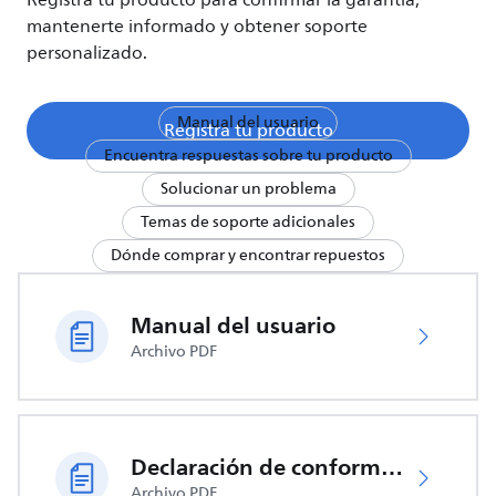
Registra tu producto para confirmar la garantía,
mantenerte informado y obtener soporte
personalizado.
Manual del usuario
Registra tu producto
Encuentra respuestas sobre tu producto
Solucionar un problema
Temas de soporte adicionales
Dónde comprar y encontrar repuestos
Manual del usuario
Archivo PDF
Declaración de conformidad de la UE
Archivo PDF