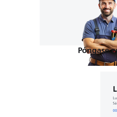
Póngase e
Lu
Sá
00