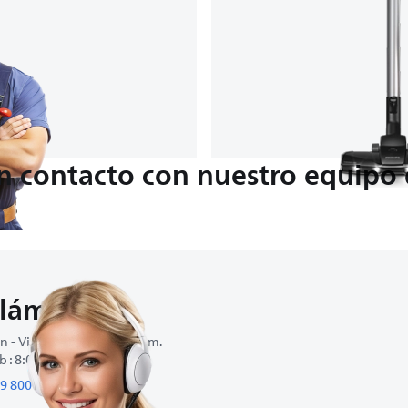
n contacto con nuestro equipo 
Llámanos
n - Vie : 8:00 a. m.-8:00 p. m.
b : 8:00 a. m.-2:00 p. m.
9 800 561 0004