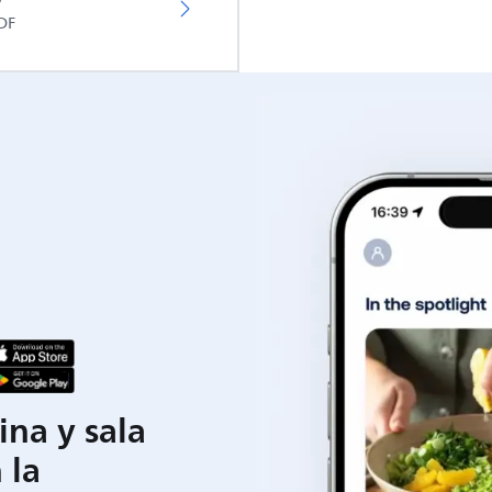
DF
ina y sala
 la