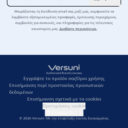
Μοιράζοντας τη διεύθυνση email σας μαζί μας, συμφωνείτε να
λαμβάνετε εξατομικευμένες προσφορές, έμπνευσης περιεχόμενο,
συμβουλές για συσκευές, και πληροφορίες για τις τελευταίες
Διαβάστε περισσότερα.
καινοτομίες μας.
Authorized Brand Licensee
Εγγράψτε το προϊόν σας
Όροι χρήσης
Επισήμανση περί προστασίας προσωπικών
δεδομένων
Επισήμανση σχετικά με τα cookies
Προτιμήσεις cookie
Ελλάδα (EL)
© 2026 Versuni.
Με την επιφύλαξη παντός δικαιώματος.