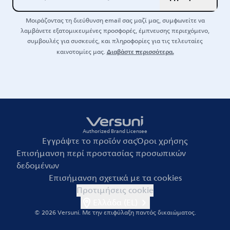
Μοιράζοντας τη διεύθυνση email σας μαζί μας, συμφωνείτε να
λαμβάνετε εξατομικευμένες προσφορές, έμπνευσης περιεχόμενο,
συμβουλές για συσκευές, και πληροφορίες για τις τελευταίες
Διαβάστε περισσότερα.
καινοτομίες μας.
Authorized Brand Licensee
Εγγράψτε το προϊόν σας
Όροι χρήσης
Επισήμανση περί προστασίας προσωπικών
δεδομένων
Επισήμανση σχετικά με τα cookies
Προτιμήσεις cookie
Ελλάδα (EL)
© 2026 Versuni.
Με την επιφύλαξη παντός δικαιώματος.