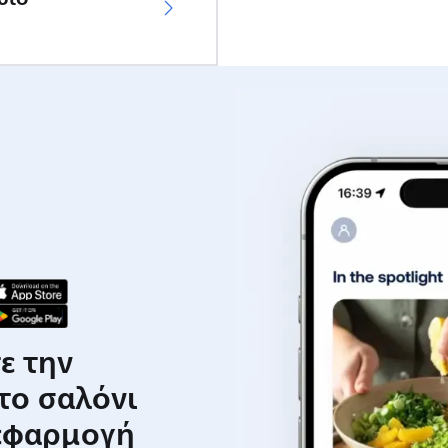
ε την
 το σαλόνι
 εφαρμογή