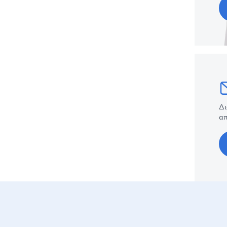
Δι
απ