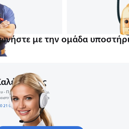
νωνήστε με την ομάδα υποστήρι
Καλέστε μας
υ - Παρ : 9:00 π.μ.-5:00 μ.μ.
ειστά τα Σαββατοκύριακα
0 21 09 69 64 61