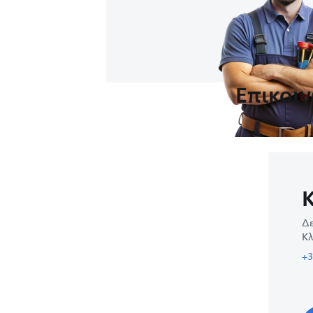
Επικοι
Δε
Κλ
+3