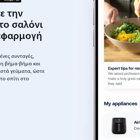
ε την
 το σαλόνι
 εφαρμογή
νες συνταγές,
η βήμα-βήμα και
στά γεύματα, ώστε
το σπίτι στο