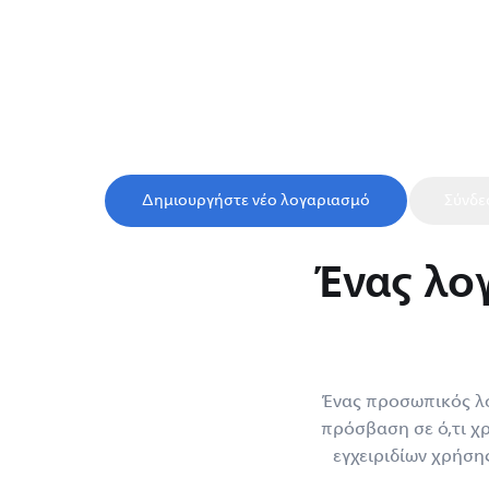
Ο λογαριασμός
Εγγραφείτε και καταχωρίστε το προϊόν σας για να επι
εγγύησή σας και να αποκτήσετε άμεση πρόσβαση σε 
υποστήριξη προϊόντος, όλα σε ένα μέρος
Δημιουργήστε νέο λογαριασμό
Σύνδε
Ένας λο
Ένας προσωπικός λο
πρόσβαση σε ό,τι χρ
εγχειριδίων χρήση