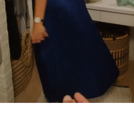
 χρόνο,
η ζωή
και αποκτήστε δια βίου