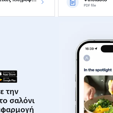
PDF file
ε την
 το σαλόνι
 εφαρμογή