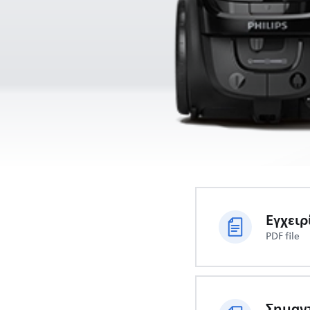
Εγχειρ
PDF file